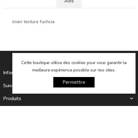
Avis
linen texture fuchsia
Cette boutique utilise des cookies pour vous garantir la
meilleure expérience possible sur nos sites.
Informations sur le magasin

Permettre
Suivez-nous

Produits

Notre société

Newsletter
