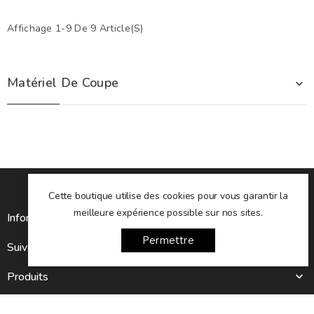
Affichage 1-9 De 9 Article(s)
Matériel De Coupe

Cette boutique utilise des cookies pour vous garantir la
meilleure expérience possible sur nos sites.
Informations sur le magasin

Permettre
Suivez-nous

Produits

Notre société
