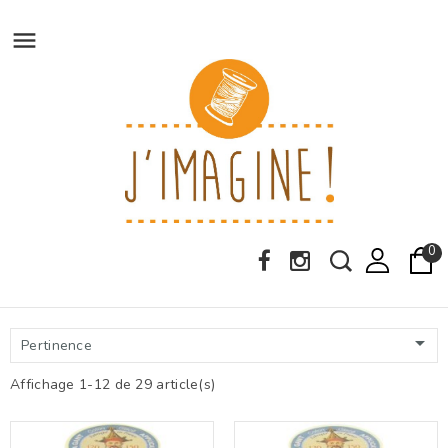

0

Pertinence
Affichage 1-12 de 29 article(s)