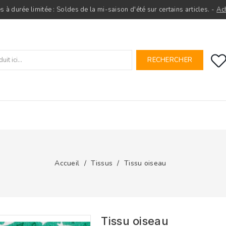
s à durée limitée : Soldes de la mi-saison d'été sur certains articles. -
Ac
RECHERCHER
Accueil
Tissus
Tissu oiseau
Tissu oiseau