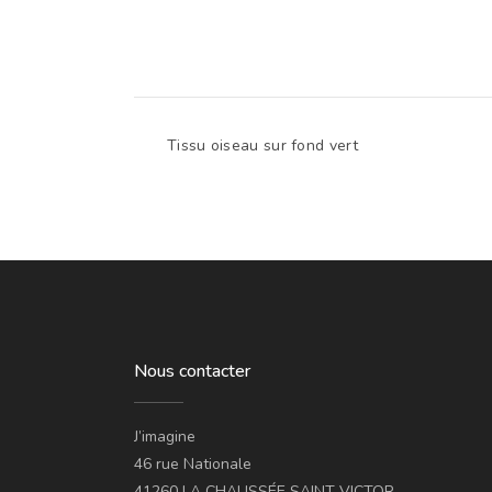
Tissu oiseau sur fond vert
Nous contacter
J’imagine
46 rue Nationale
41260 LA CHAUSSÉE SAINT VICTOR