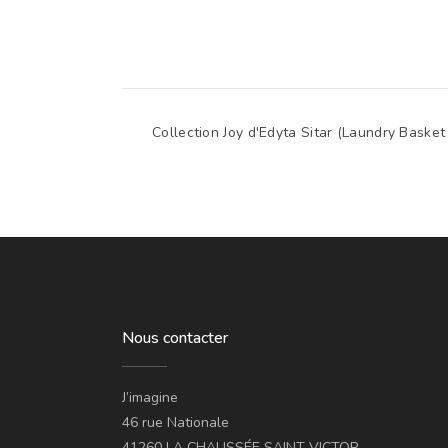
Collection Joy d'Edyta Sitar (Laundry Basket
Nous contacter
J’imagine
46 rue Nationale
41260 LA CHAUSSÉE SAINT VICTOR