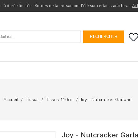
s à durée limitée : Soldes de la mi-saison d'été sur certains articles. -
Ac
RECHERCHER
Accueil
Tissus
Tissus 110cm
Joy - Nutcracker Garland
Joy - Nutcracker Garl