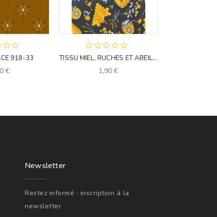
CE 918-33
TISSU MIEL, RUCHES ET ABEILLES
0 €
1,90 €
2,0
Newsletter
Restez informé : inscription à la
newsletter