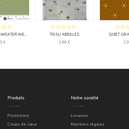
JOY - WREATH SWEATER WEATHER
TISSU ABEILLES
QUIET GRA
0 €
1,80 €
2,0
Produits
Notre société
Promotions
Livraison
Coups de cœur
Mentions légales