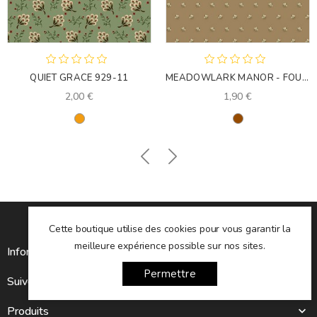
QUIET GRACE 929-11
MEADOWLARK MANOR - FOULARD BROWN
2,00 €
1,90 €
Orange
Marron
Cette boutique utilise des cookies pour vous garantir la
meilleure expérience possible sur nos sites.
Informations sur le magasin

Permettre
Suivez-nous

Produits
